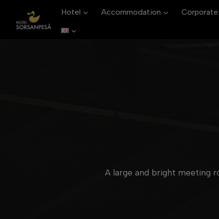
Skip
Hotel
Accommodation
Corporate
to
content
A large and bright meeting 