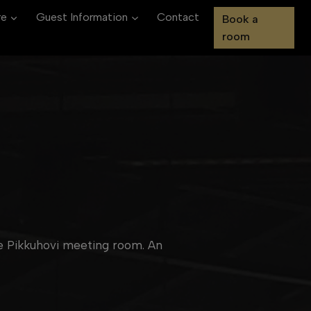
re
Guest Information
Contact
Book a
room
e Pikkuhovi meeting room. An