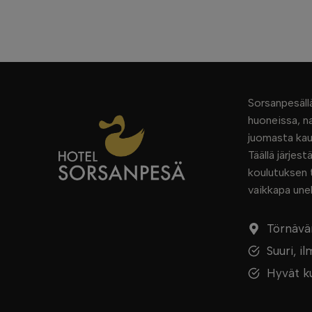
Sorsanpesällä
huoneissa, na
juomasta kaun
Täällä järjes
koulutuksen t
vaikkapa une
Törnävän
Suuri, i
Hyvät k