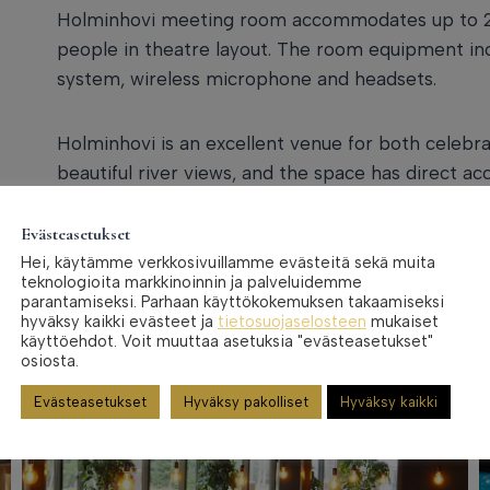
Holminhovi meeting room accommodates up to 20
people in theatre layout. The room equipment in
system, wireless microphone and headsets.
Holminhovi is an excellent venue for both celebr
beautiful river views, and the space has direct ac
Evästeasetukset
Hei, käytämme verkkosivuillamme evästeitä sekä muita
teknologioita markkinoinnin ja palveluidemme
parantamiseksi. Parhaan käyttökokemuksen takaamiseksi
hyväksy kaikki evästeet ja
tietosuojaselosteen
mukaiset
käyttöehdot. Voit muuttaa asetuksia "evästeasetukset"
osiosta.
Evästeasetukset
Hyväksy pakolliset
Hyväksy kaikki