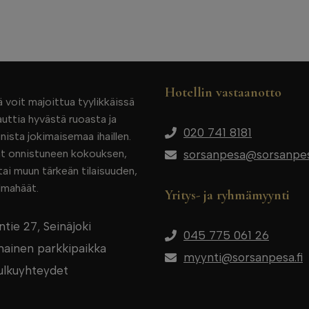
Hotellin vastaanotto
 voit majoittua tyylikkäissä
uttia hyvästä ruoasta ja
020 741 8181
ista jokimaisemaa ihaillen.
tät onnistuneen kokouksen,
sorsanpesa@sorsanpesa
ai muun tärkeän tilaisuuden,
lmahäät.
Yritys- ja ryhmämyynti
tie 27, Seinäjoki
045 775 061 26
lmainen parkkipaikka
myynti@sorsanpesa.fi
ulkuyhteydet