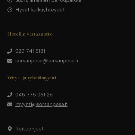
Hyvät kulkuyhteydet
Hotellin vastaanotto
020 741 8181
sorsanpesa@sorsanpesa.fi
Yritys- ja ryhmämyynti
045 775 061 26
myynti@sorsanpesa.fi
Reittiohjeet