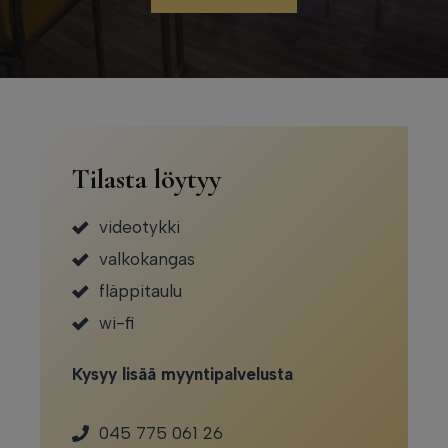
Tilasta löytyy
videotykki
valkokangas
fläppitaulu
wi-fi
Kysyy lisää myyntipalvelusta
045 775 061 26