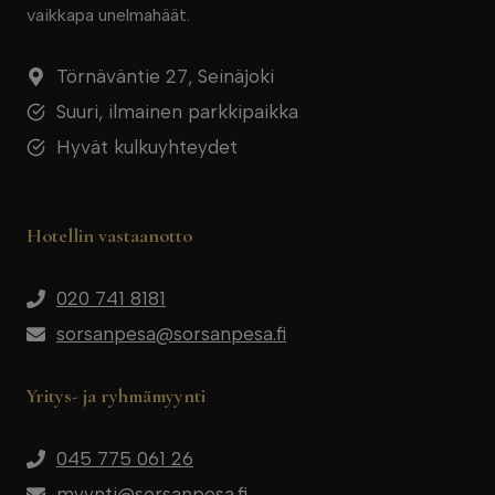
vaikkapa unelmahäät.
Törnäväntie 27, Seinäjoki
Suuri, ilmainen parkkipaikka
Hyvät kulkuyhteydet
Hotellin vastaanotto
020 741 8181
sorsanpesa@sorsanpesa.fi
Yritys- ja ryhmämyynti
045 775 061 26
myynti@sorsanpesa.fi