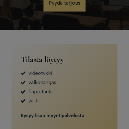
Pyydä tarjous
Tilasta löytyy
videotykki
valkokangas
fläppitaulu
wi-fi
Kysyy lisää myyntipalvelusta