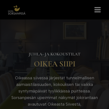
Siirry
sisältöön
JUHLA- JA KOKOUSTILAT
OIKEA SIIPI
Oikeassa siivessä järjestät tunnelmallisen
aamiaistilaisuuden, kokouksen tai vaikka
syntymäpäivät tyylikkäissä puitteissa.
Sorsanpesän upeimmat näkymät jokirantaan
avautuvat Oikeasta Siivestä,