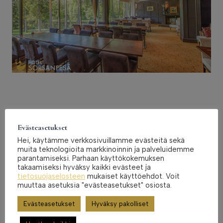
Evästeasetukset
Oikea Siipi on upea, juhlava ravintolatila, jonka voit
Hei, käytämme verkkosivuillamme evästeitä sekä
vuokrata yksityistilaisuuteen. Oikea Siipi toimii
muita teknologioita markkinoinnin ja palveluidemme
loistavasti niin syntymäpäivä- kuin hääjuhlissakin,
parantamiseksi. Parhaan käyttökokemuksen
takaamiseksi hyväksy kaikki evästeet ja
kuin yrityksen kokoustilana.
tietosuojaselosteen
mukaiset käyttöehdot. Voit
muuttaa asetuksia "evästeasetukset" osiosta.
Oikean siiven ikkunasta avautuu upea
Evästeasetukset
Hyväksy pakolliset
jokirantamaisema, joka jaksaa ihastuttaa vuoden