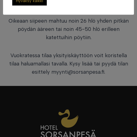
Hyväksy kaikki
jokaisena ajankohtana.
Oikeaan siipeen mahtuu noin 26 hlö yhden pitkän
pöydän ääreen tai noin 45-50 hlö erilleen
katettuihin pöytiin.
Vuokratessa tilaa yksityiskäyttöön voit koristella
tilaa haluamallasi tavalla. Kysy lisää tai pyydä tilan
esittely myynti@sorsanpesa.fi.