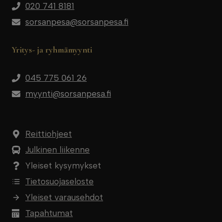
020 741 8181
sorsanpesa@sorsanpesa.fi
Yritys- ja ryhmämyynti
045 775 061 26
myynti@sorsanpesa.fi
Reittiohjeet
Julkinen liikenne
Yleiset kysymykset
Tietosuojaseloste
Yleiset varausehdot
Tapahtumat