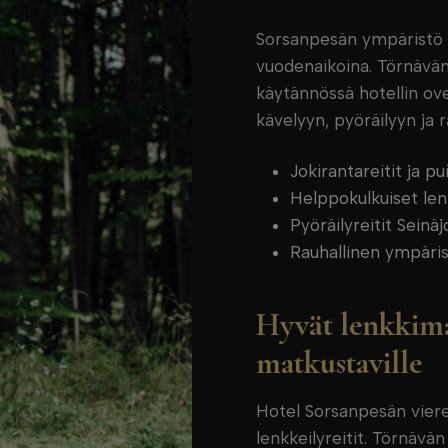
Sorsanpesän ympäristö t
vuodenaikoina. Törnävän 
käytännössä hotellin ove
kävelyyn, pyöräilyyn ja 
Jokirantareitit ja pu
Helppokulkuiset le
Pyöräilyreitit Seinäj
Rauhallinen ympäris
Hyvät lenkkima
matkustaville
Hotel Sorsanpesän vieres
lenkkeilyreitit. Törnävän