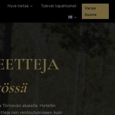
Hyvä tietää
Tulevat tapahtumat
Varaa
huone
EETTEJA
össä
a Törnävän alueella. Hotellin
eetteja niin rentoutumiseen kuin