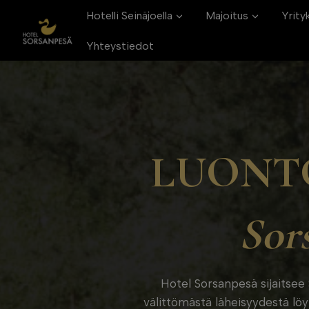
Siirry
Hotelli Seinäjoella
Majoitus
Yrityk
sisältöön
Yhteystiedot
LUONTO
Sor
Hotel Sorsanpesä sijaitsee S
välittömästä läheisyydestä löyt