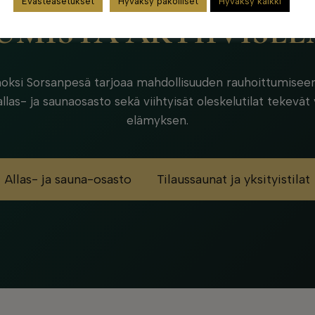
Evästeasetukset
Hyväksy pakolliset
Hyväksy kaikki
MISTA AKTIIVISEE
noksi Sorsanpesä tarjoaa mahdollisuuden rauhoittumiseen
llas- ja saunaosasto sekä viihtyisät oleskelutilat tekevät 
elämyksen.
Allas- ja sauna-osasto
Tilaussaunat ja yksityistilat