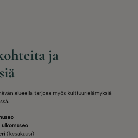
ohteita ja
siä
nävän alueella tarjoaa myös kulttuurielämyksiä
ssä.
museo
a ulkomuseo
eri
(kesäkausi)