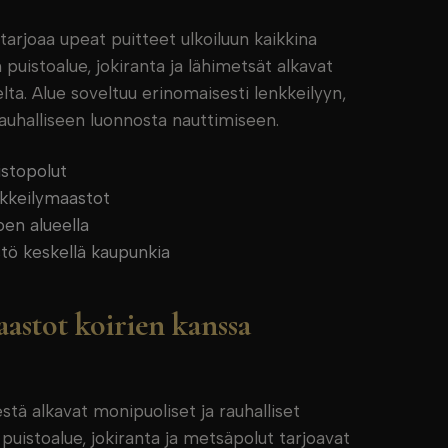
arjoaa upeat puitteet ulkoiluun kaikkina
puistoalue, jokiranta ja lähimetsät alkavat
lta. Alue soveltuu erinomaisesti lenkkeilyyn,
rauhalliseen luonnosta nauttimiseen.
istopolut
nkkeilymaastot
oen alueella
tö keskellä kaupunkia
astot koirien kanssa
tä alkavat monipuoliset ja rauhalliset
 puistoalue, jokiranta ja metsäpolut tarjoavat