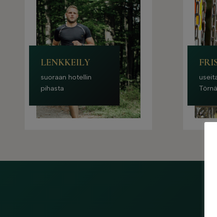
LENKKEILY
FRI
suoraan hotellin
useit
pihasta
Törnä