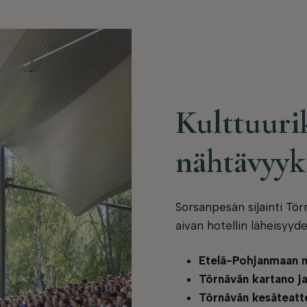
Kulttuurik
nähtävyyk
Sorsanpesän sijainti Tör
aivan hotellin läheisyyde
Etelä-Pohjanmaan 
Törnävän kartano j
Törnävän kesäteatt