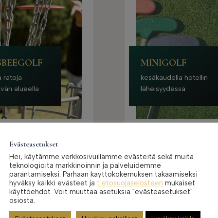
SBEEGOLF
MINIGOLF
a ratoja
kesäkaudella hotellin
vän alueella
läheisyydessä
Evästeasetukset
Hei, käytämme verkkosivuillamme evästeitä sekä muita
teknologioita markkinoinnin ja palveluidemme
parantamiseksi. Parhaan käyttökokemuksen takaamiseksi
hyväksy kaikki evästeet ja
tietosuojaselosteen
mukaiset
käyttöehdot. Voit muuttaa asetuksia "evästeasetukset"
osiosta.