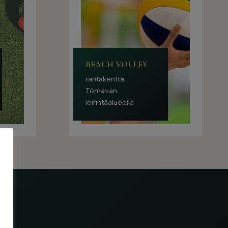
BEACH VOLLEY
rantakenttä
Törnävän
leirintäalueella