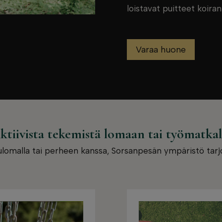
loistavat puitteet koira
Varaa huone
ktiivista tekemistä lomaan tai työmatkal
pulomalla tai perheen kanssa, Sorsanpesän ympäristö tarj