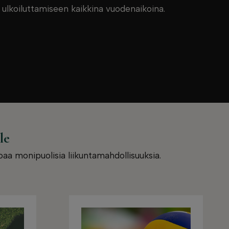
n ulkoiluttamiseen kaikkina vuodenaikoina.
le
oaa monipuolisia liikuntamahdollisuuksia.