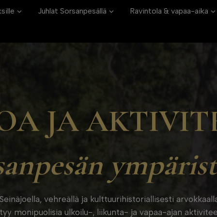
sille
Juhlat Sorsanpesällä
Ravintola & vapaa-aika
A JA AKTIVIT
sanpesän ympärist
einäjoella, vehreällä ja kulttuurihistoriallisesti arvokkaall
yy monipuolisia ulkoilu-, liikunta- ja vapaa-ajan aktivit