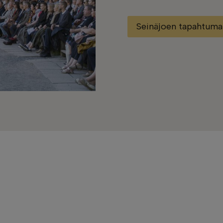
Seinäjoen tapahtuma