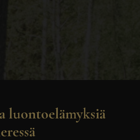
ja luontoelämyksiä
ieressä