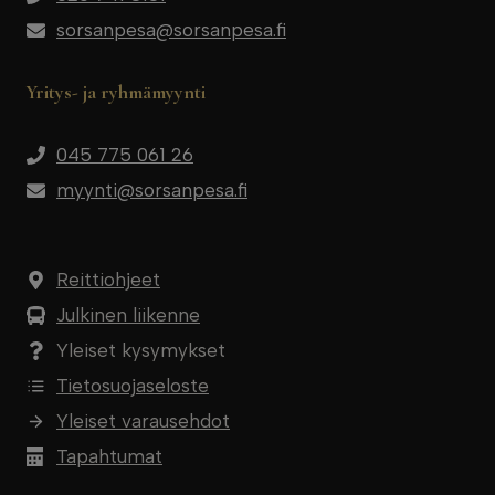
sorsanpesa@sorsanpesa.fi
Yritys- ja ryhmämyynti
045 775 061 26
myynti@sorsanpesa.fi
Reittiohjeet
Julkinen liikenne
Yleiset kysymykset
Tietosuojaseloste
Yleiset varausehdot
Tapahtumat