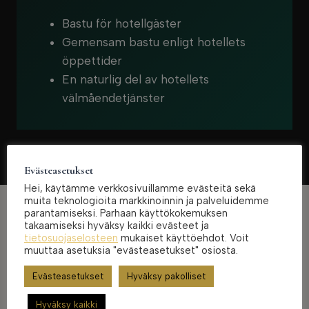
Bastu för hotellgäster
Gemensam bastu enligt hotellets
öppettider
En naturlig del av hotellets
välmåendetjänster
Evästeasetukset
Hei, käytämme verkkosivuillamme evästeitä sekä
muita teknologioita markkinoinnin ja palveluidemme
parantamiseksi. Parhaan käyttökokemuksen
takaamiseksi hyväksy kaikki evästeet ja
tietosuojaselosteen
mukaiset käyttöehdot. Voit
muuttaa asetuksia "evästeasetukset" osiosta.
Evästeasetukset
Hyväksy pakolliset
Hyväksy kaikki