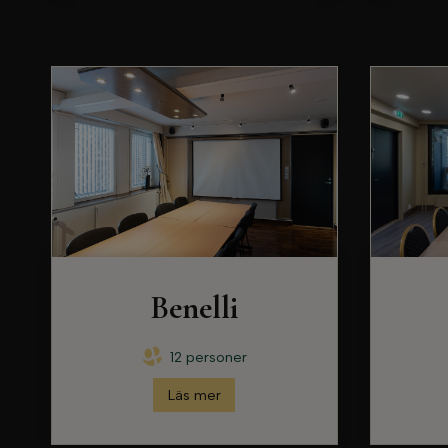
Benelli
12 personer
Läs mer