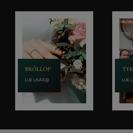
BRÖLLOP
TYK
LUE LISÄÄ
LUE L