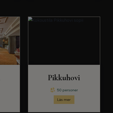
i
Pikkuhovi
50 personer
Läs mer