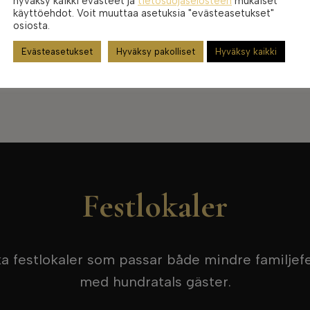
hyväksy kaikki evästeet ja
tietosuojaselosteen
mukaiset
käyttöehdot. Voit muuttaa asetuksia "evästeasetukset"
osiosta.
Evästeasetukset
Hyväksy pakolliset
Hyväksy kaikki
Festlokaler
ka festlokaler som passar både mindre familjefes
med hundratals gäster.