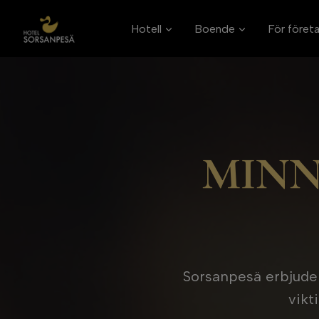
Skip
to
Hotell
Boende
För föret
content
MINN
Sorsanpesä erbjuder 
vikt