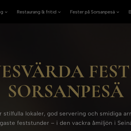
ag
Restaurang & fritid
Fester på Sorsanpesä
B
ESVÄRDA FEST
SORSANPESÄ
stilfulla lokaler, god servering och smidiga a
igaste feststunder – i den vackra åmiljön i Seinä