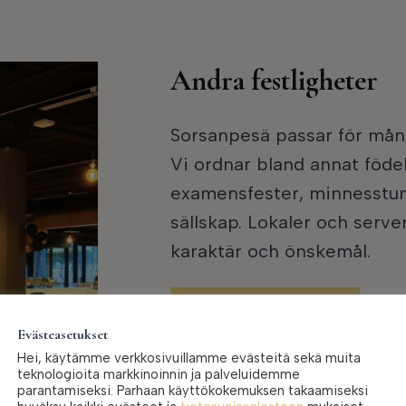
Andra festligheter
Sorsanpesä passar för många
Vi ordnar bland annat föde
examensfester, minnesstu
sällskap. Lokaler och server
karaktär och önskemål.
Begär offert
Evästeasetukset
Hei, käytämme verkkosivuillamme evästeitä sekä muita
teknologioita markkinoinnin ja palveluidemme
parantamiseksi. Parhaan käyttökokemuksen takaamiseksi