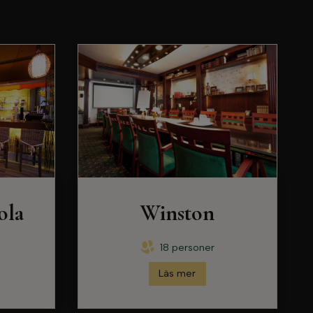
ola
Winston
18 personer
Läs mer