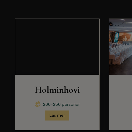
Holminhovi
200-250 personer
Läs mer