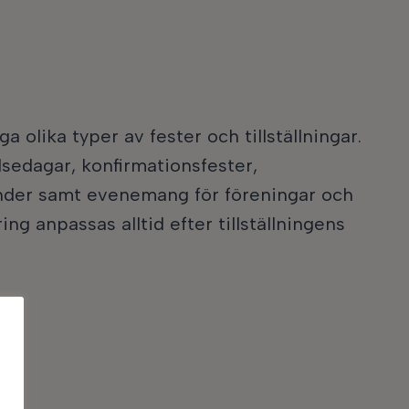
 olika typer av fester och tillställningar.
lsedagar, konfirmationsfester,
nder samt evenemang för föreningar och
ing anpassas alltid efter tillställningens