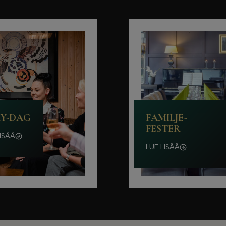
Y-DAG
FAMILJE­
FESTER
ISÄÄ
LUE LISÄÄ