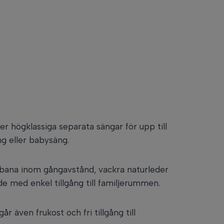
r högklassiga separata sängar för upp till
ng eller babysäng.
lfbana inom gångavstånd, vackra naturleder
e med enkel tillgång till familjerummen.
r även frukost och fri tillgång till