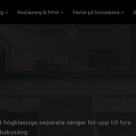
ag
Restaurang & fritid
Fester på Sorsanpesä
B
ögklassiga separata sängar för upp till fyra
r babysäng.