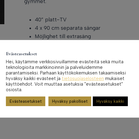
gymmet.
40” platt-TV
4 x 90 cm separata sängar
Möjlighet till extrasäng
Rymligt badrum och separat WC
Arbetsbord
Evästeasetukset
Pentry med kylskåp, vattenkokare, mikro, 
Hei, käytämme verkkosivuillamme evästeitä sekä muita
teknologioita markkinoinnin ja palveluidemme
Hårtork
parantamiseksi. Parhaan käyttökokemuksen takaamiseksi
Strykmöjlighet
hyväksy kaikki evästeet ja
tietosuojaselosteen
mukaiset
käyttöehdot. Voit muuttaa asetuksia "evästeasetukset"
osiosta.
Boka rum
Evästeasetukset
Hyväksy pakolliset
Hyväksy kaikki