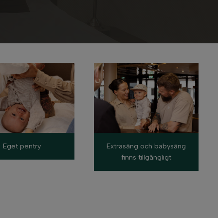
Eget pentry
Extrasäng och babysäng
finns tillgängligt