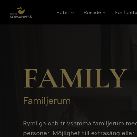
Skip
to
Hotell
Boende
För föret
content
FAMILY
Familjerum
Rymliga och trivsamma familjerum med h
personer. Möjlighet till extrasäng elle