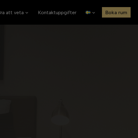
ra att veta
Kontaktuppgifter
Boka rum