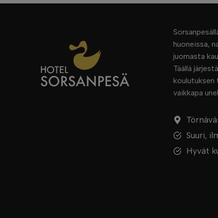
Sorsanpesällä
huoneissa, na
juomasta kaun
Täällä järjes
koulutuksen t
vaikkapa une
Törnävän
Suuri, i
Hyvät k