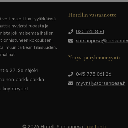
Hotellin vastaanotto
 voit majoittua tyylikkäissä
uttia hyvästä ruoasta ja
020 741 8181
ista jokimaisemaa ihaillen.
tät onnistuneen kokouksen,
sorsanpesa@sorsanpesa
ai muun tärkeän tilaisuuden,
lmahäät.
Yritys- ja ryhmämyynti
tie 27, Seinäjoki
045 775 061 26
lmainen parkkipaikka
myynti@sorsanpesa.fi
ulkuyhteydet
© 2026 Hotelli Sorsanpesä |
caston.fi