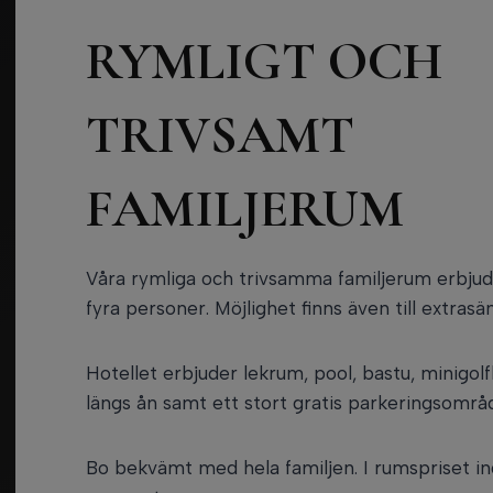
RYMLIGT OCH
TRIVSAMT
FAMILJERUM
Våra rymliga och trivsamma familjerum erbjude
fyra personer. Möjlighet finns även till extrasä
Hotellet erbjuder lekrum, pool, bastu, minigo
längs ån samt ett stort gratis parkeringsområd
Bo bekvämt med hela familjen. I rumspriset ingå